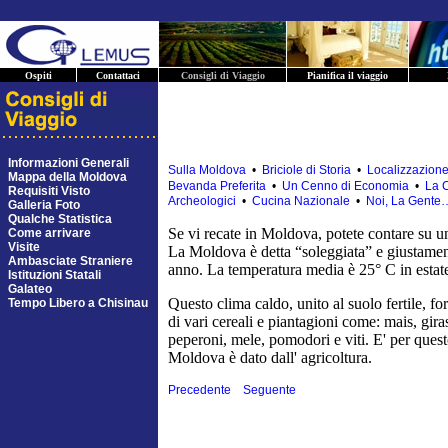
Ospiti
Contattaci
Consigli di Viaggio
Pianifica il viaggio
Informazioni Generali
Sulla Moldova
•
Briciole di Storia
•
Localizzazion
Mappa della Moldova
Bevanda Preferita
•
Un Cenno di Economia
•
La C
Requisiti Visto
Archeologici
•
Cucina Nazionale
•
Noi, La Gente
Galleria Foto
Qualche Statistica
Se vi recate in Moldova, potete contare su u
Come arrivare
Visite
La Moldova è detta “soleggiata” e giustamente
Ambasciate Straniere
anno. La temperatura media è 25° C in estate
Istituzioni Statali
Galateo
Questo clima caldo, unito al suolo fertile, fo
Tempo Libero a Chisinau
di vari cereali e piantagioni come: mais, gira
peperoni, mele, pomodori e viti. E' per quest
Moldova è dato dall' agricoltura.
Precedente
Seguente