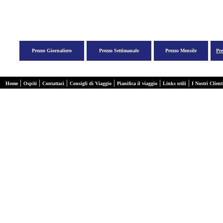
Prezzo Giornaliero
Prezzo Settimanale
Prezzo Mensile
Pr
|
|
|
|
|
|
Home
Ospiti
Contattaci
Consigli di Viaggio
Pianifica il viaggio
Links utili
I Nostri Client