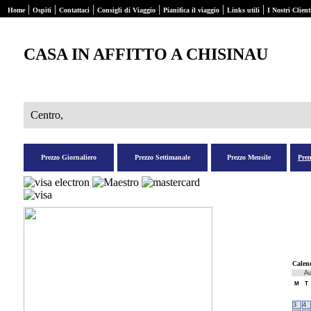
|
|
|
|
|
|
Home
Ospiti
Contattaci
Consigli di Viaggio
Pianifica il viaggio
Links utili
I Nostri Client
CASA IN AFFITTO A CHISINAU
Centro,
Prezzo Giornaliero
Prezzo Settimanale
Prezzo Mensile
Pre
Calen
Au
M
T
3
4