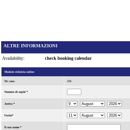
ALTRE INFORMAZIONI
Availability:
check booking calendar
Modulo richiesta online
Nr: casa
506
Numero di ospiti *
Arrivo *
Uscita*
Il suo nome *