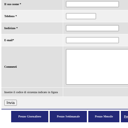
Il suo nome *
Telefono *
Indirizzo *
E-mail*
Commenti
Inserire il codice di sicurezza indicato in figura
Prezzo Giornaliero
Prezzo Settimanale
Prezzo Mensile
Pr