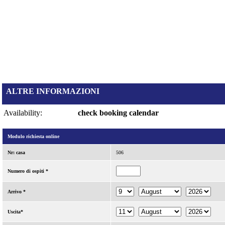
ALTRE INFORMAZIONI
Availability:
check booking calendar
Modulo richiesta online
Nr: casa
506
Numero di ospiti *
Arrivo *
Uscita*