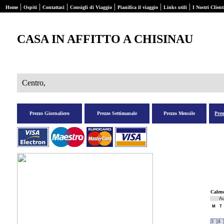
|
|
|
|
|
|
Home
Ospiti
Contattaci
Consigli di Viaggio
Pianifica il viaggio
Links utili
I Nostri Client
CASA IN AFFITTO A CHISINAU
Centro,
Prezzo Giornaliero
Prezzo Settimanale
Prezzo Mensile
Pre
Calen
Au
M
T
3
4