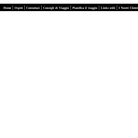
|
|
|
|
|
|
Home
Ospiti
Contattaci
Consigli di Viaggio
Pianifica il viaggio
Links utili
I Nostri Client