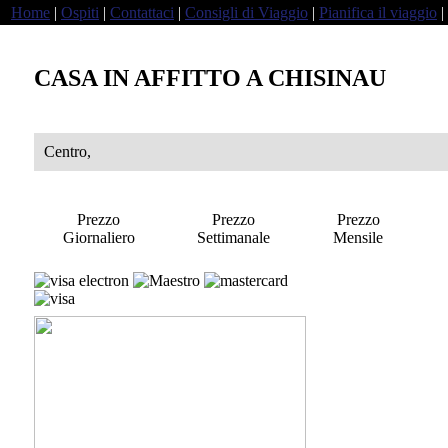
Home
|
Ospiti
|
Contattaci
|
Consigli di Viaggio
|
Pianifica il viaggio
|
CASA IN AFFITTO A CHISINAU
Centro,
Prezzo
Prezzo
Prezzo
Giornaliero
Settimanale
Mensile
a