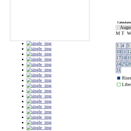
Calendario
Augu
M
T
3
4
5
10
11
1
17
18
1
24
25
2
31
Rise
Libe