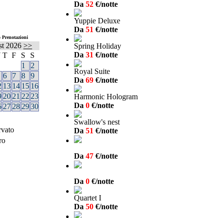
Da
52
€/notte
Yuppie Deluxe
Da
51
€/notte
 Prenotazioni
st
2026
>>
Spring Holiday
Da
31
€/notte
W
T
F
S
S
1
2
Royal Suite
6
7
8
9
Da
69
€/notte
2
13
14
15
16
9
20
21
22
23
Harmonic Hologram
Da
0
€/notte
6
27
28
29
30
Swallow's nest
rvato
Da
51
€/notte
ro
Da
47
€/notte
Da
0
€/notte
Quartet I
Da
50
€/notte