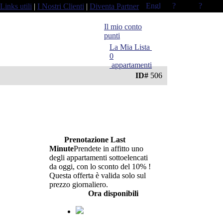
Links utili
|
I Nostri Clienti
|
Diventa Partner
Il mio conto
punti
La Mia Lista
0
appartamenti
ID#
506
Aggiungi alla
Prenota
Trova altre
mia
ppartamento
opzioni
lista
Prenotazione Last
Minute
Prendete in affitto uno
degli appartamenti sottoelencati
da oggi, con lo sconto del 10% !
Questa offerta è valida solo sul
prezzo giornaliero.
Ora disponibili