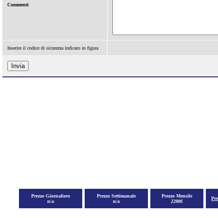
Commenti
Inserire il codice di sicurezza indicato in figura
Prezzo Giornaliero
Prezzo Settimanale
Prezzo Mensile
Pr
n/a
n/a
2200€