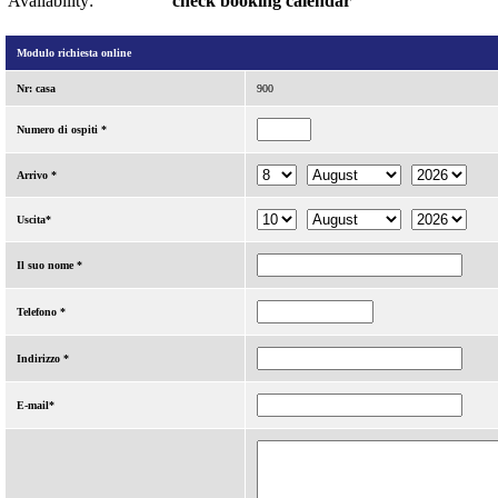
Availability:
check booking calendar
Modulo richiesta online
Nr: casa
900
Numero di ospiti *
Arrivo *
Uscita*
Il suo nome *
Telefono *
Indirizzo *
E-mail*