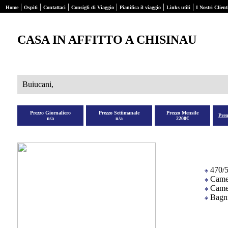
|
|
|
|
|
|
Home
Ospiti
Contattaci
Consigli di Viaggio
Pianifica il viaggio
Links utili
I Nostri Client
CASA IN AFFITTO A CHISINAU
Buiucani,
Prezzo Giornaliero
Prezzo Settimanale
Prezzo Mensile
Pre
n/a
n/a
2200€
470/
Came
Camer
Bagni