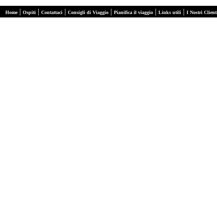
|
|
|
|
|
|
Home
Ospiti
Contattaci
Consigli di Viaggio
Pianifica il viaggio
Links utili
I Nostri Client