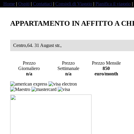
Home
|
Ospiti
|
Contattaci
|
Consigli di Viaggio
|
Pianifica il viaggio
|
APPARTAMENTO IN AFFITTO A CH
Centro,64. 31 August str.,
Prezzo
Prezzo
Prezzo Mensile
Giornaliero
Settimanale
850
a
n/a
n/a
euro/month