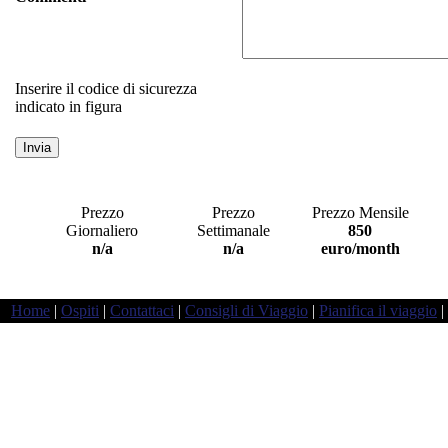
Inserire il codice di sicurezza
indicato in figura
Prezzo
Prezzo
Prezzo Mensile
Giornaliero
Settimanale
850
a
n/a
n/a
euro/month
Home
|
Ospiti
|
Contattaci
|
Consigli di Viaggio
|
Pianifica il viaggio
|