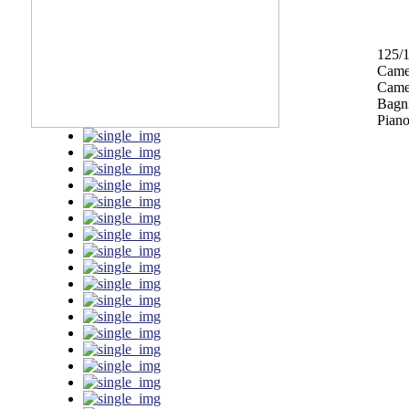
125/
Came
Camer
Bagni
Piano