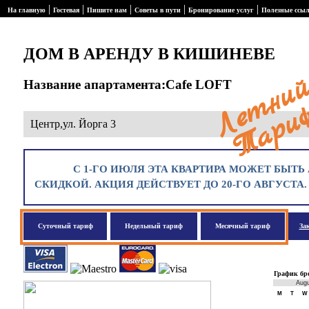
|
|
|
|
|
На главную
Гостевая
Пишите нам
Советы в пути
Бронирование услуг
Полезные ссы
ДОМ В АРЕНДУ В КИШИНЕВЕ
Название апартамента:Cafe LOFT
Центр,ул. Йорга 3
С 1-ГО ИЮЛЯ ЭТА КВАРТИРА МОЖЕТ БЫТЬ 
СКИДКОЙ. АКЦИЯ ДЕЙСТВУЕТ ДО 20-ГО АВГУСТА
Суточный тариф
Недельный тариф
Месячный тариф
За
График бр
Aug
M
T
W