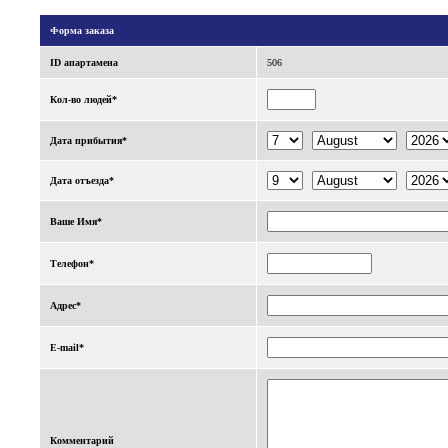
Форма заказа
ID апартаменa
506
Кол-во людей*
Дата прибытия*
Дата отъезда*
Ваше Имя*
Телефон*
Адрес*
E-mail*
Комментарий