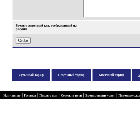
Введите секретный код, отображенный на
рисунке
Суточный тариф
Недельный тариф
Месячный тариф
З
|
|
|
|
|
На главную
Гостевая
Пишите нам
Советы в пути
Бронирование услуг
Полезные ссы