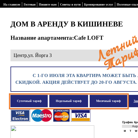
|
|
|
|
|
На главную
Гостевая
Пишите нам
Советы в пути
Бронирование услуг
Полезные ссы
ДОМ В АРЕНДУ В КИШИНЕВЕ
Название апартамента:Cafe LOFT
Центр,ул. Йорга 3
С 1-ГО ИЮЛЯ ЭТА КВАРТИРА МОЖЕТ БЫТЬ 
СКИДКОЙ. АКЦИЯ ДЕЙСТВУЕТ ДО 20-ГО АВГУСТА
Суточный тариф
Недельный тариф
Месячный тариф
За
График бр
Aug
M
T
W