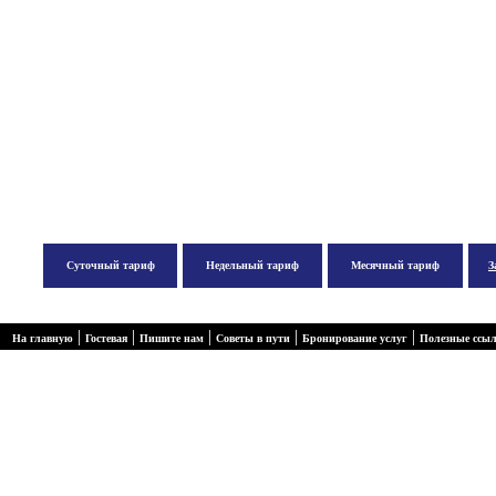
Суточный тариф
Недельный тариф
Месячный тариф
З
|
|
|
|
|
На главную
Гостевая
Пишите нам
Советы в пути
Бронирование услуг
Полезные ссы