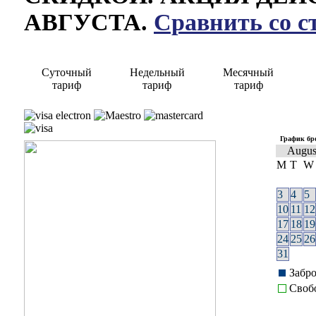
АВГУСТА.
Сравнить со с
Суточный
Недельный
Месячный
тариф
тариф
тариф
График бр
Augus
M
T
W
3
4
5
10
11
12
17
18
19
24
25
26
31
Забр
Своб