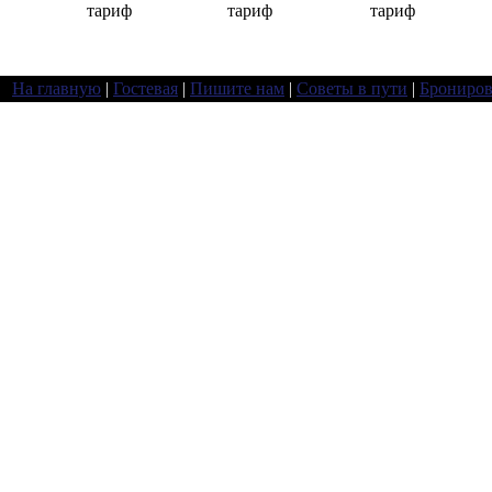
тариф
тариф
тариф
На главную
|
Гостевая
|
Пишите нам
|
Советы в пути
|
Брониров