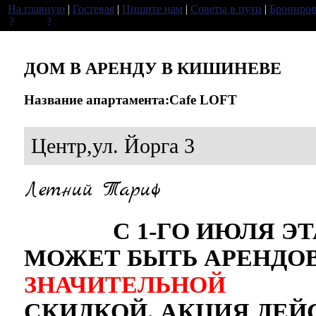
На главную
|
Гостевая
|
Пишите нам
|
Советы в пути
|
Брониров
ДОМ В АРЕНДУ В КИШИНЕВЕ
Название апартамента:Cafe LOFT
Центр,ул. Йорга 3
Летний Тариф
С 1-ГО ИЮЛЯ ЭТА
МОЖЕТ БЫТЬ АРЕНДО
ЗНАЧИТЕЛЬНОЙ
СКИДКОЙ. АКЦИЯ ДЕЙС