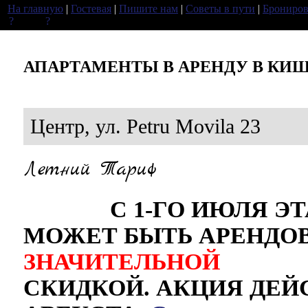
На главную
|
Гостевая
|
Пишите нам
|
Советы в пути
|
Брониров
АПАРТАМЕНТЫ В АРЕНДУ В КИ
Центр, ул. Petru Movila 23
Летний Тариф
С 1-ГО ИЮЛЯ ЭТА
МОЖЕТ БЫТЬ АРЕНДО
ЗНАЧИТЕЛЬНОЙ
СКИДКОЙ. АКЦИЯ ДЕЙС