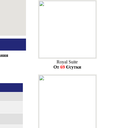
ания
Royal Suite
От
69
€/сутки