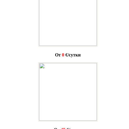
От
0
€/сутки