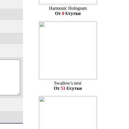
Harmonic Hologram
От
0
€/сутки
Swallow's nest
От
51
€/сутки