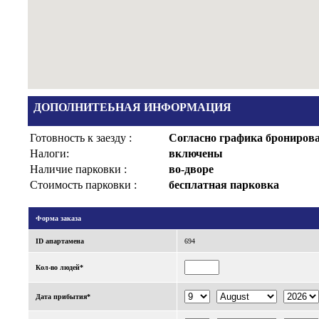
ДОПОЛНИТЕЬНАЯ ИНФОРМАЦИЯ
Готовность к заезду :
Согласно графика брониров
Налоги:
включены
Наличие парковки :
во-дворе
Стоимость парковки :
бесплатная парковка
Форма заказа
ID апартаменa
694
Кол-во людей*
Дата прибытия*