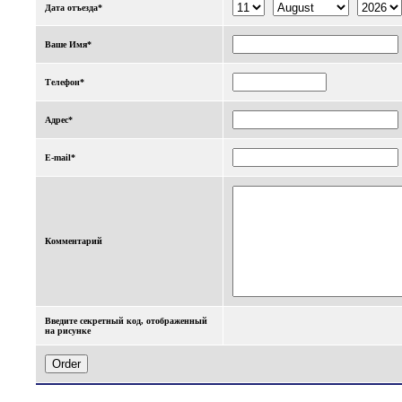
Дата отъезда*
Ваше Имя*
Телефон*
Адрес*
E-mail*
Комментарий
Введите секретный код, отображенный
на рисунке