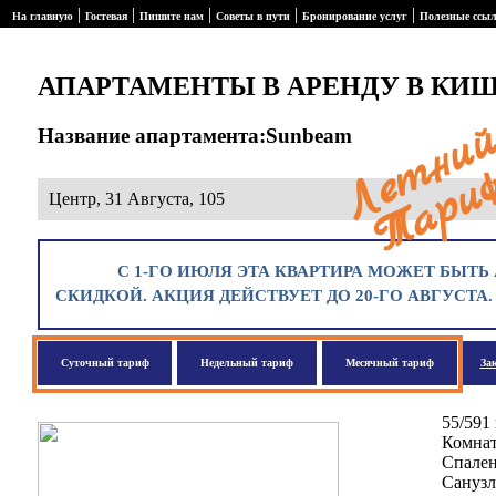
|
|
|
|
|
На главную
Гостевая
Пишите нам
Советы в пути
Бронирование услуг
Полезные ссы
АПАРТАМЕНТЫ В АРЕНДУ В КИ
Название апартамента:Sunbeam
Центр, 31 Августа, 105
С 1-ГО ИЮЛЯ ЭТА КВАРТИРА МОЖЕТ БЫТЬ 
СКИДКОЙ. АКЦИЯ ДЕЙСТВУЕТ ДО 20-ГО АВГУСТА
Суточный тариф
Недельный тариф
Месячный тариф
За
55/591
Комнат
Спален
Санузл