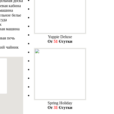
Yuppie Deluxe
От
51
€/сутки
Spring Holiday
От
31
€/сутки