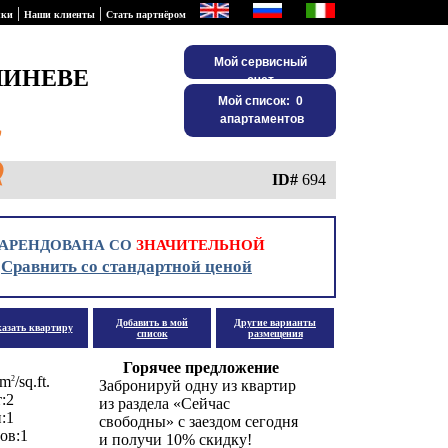
|
|
лки
Наши клиенты
Стать партнёром
Мой сервисный
ШИНЕВЕ
счет
Мой список: 0
Л
т
н
и
й
Т
а
р
и
апартаментов
е
ф
ID#
694
АРЕНДОВАНА СО
ЗНАЧИТЕЛЬНОЙ
Сравнить со стандартной ценой
.
Добавить в мой
Другие варианты
казать квартиру
список
размещения
Горячее предложение
m
/sq.ft.
2
Забронируй одну из квартир
:2
из раздела «Сейчас
:1
свободны» с заездом сегодня
ов:1
и получи 10% скидку!