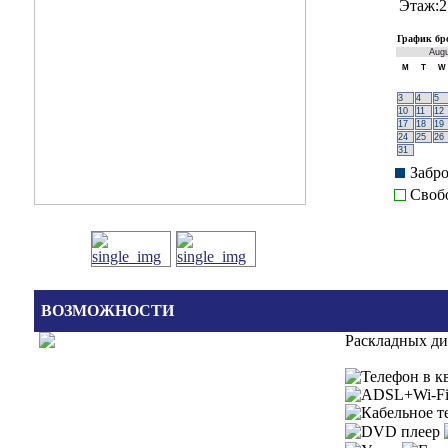
Этаж:2
График бр
Aug
M
T
W
3
4
5
10
11
12
17
18
19
24
25
26
31
Забр
Своб
ВОЗМОЖНОСТИ
Раскладных д