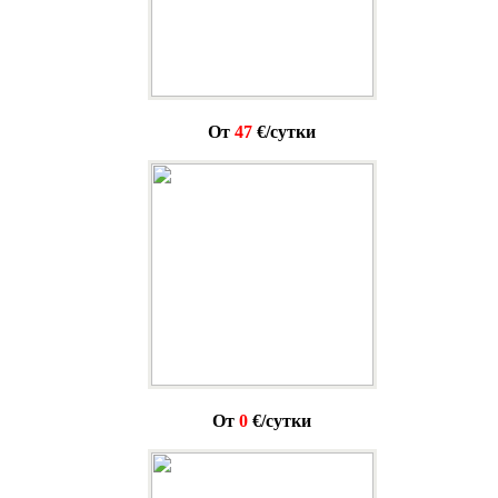
От
47
€/сутки
От
0
€/сутки