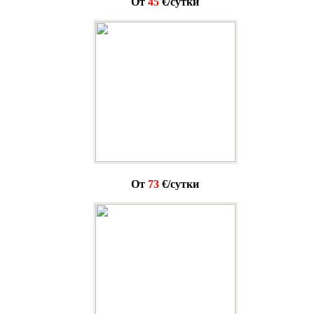
От
45
€/сутки
От
73
€/сутки