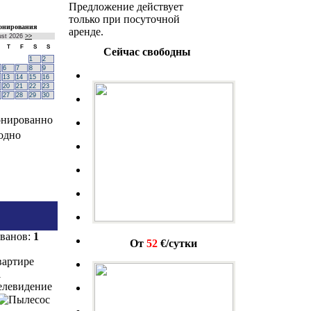
Предложение действует
только при посуточной
онирования
аренде.
ust
2026
>>
T
F
S
S
Сейчас свободны
1
2
6
7
8
9
13
14
15
16
20
21
22
23
27
28
29
30
онированно
одно
иванов:
1
От
52
€/сутки