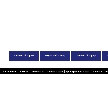
Суточный тариф
Недельный тариф
Месячный тариф
З
|
|
|
|
|
На главную
Гостевая
Пишите нам
Советы в пути
Бронирование услуг
Полезные ссы