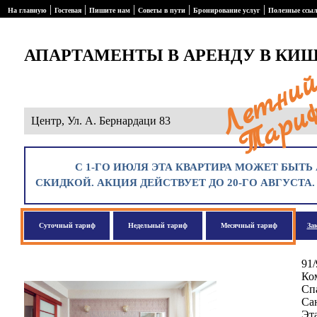
|
|
|
|
|
На главную
Гостевая
Пишите нам
Советы в пути
Бронирование услуг
Полезные ссы
АПАРТАМЕНТЫ В АРЕНДУ В КИ
Центр, Ул. А. Бернардаци 83
С 1-ГО ИЮЛЯ ЭТА КВАРТИРА МОЖЕТ БЫТЬ 
СКИДКОЙ. АКЦИЯ ДЕЙСТВУЕТ ДО 20-ГО АВГУСТА
Суточный тариф
Недельный тариф
Месячный тариф
За
91/
Ком
Спа
Сан
Эта