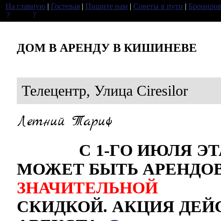
На главную
|
Гостевая
|
Пишите нам
|
Советы в пути
|
Брониров
ДОМ В АРЕНДУ В КИШИНЕВЕ
Телецентр, Улица Ciresilor
Летний Тариф
С 1-ГО ИЮЛЯ ЭТА
МОЖЕТ БЫТЬ АРЕНДО
ЗНАЧИТЕЛЬНОЙ
СКИДКОЙ. АКЦИЯ ДЕЙС