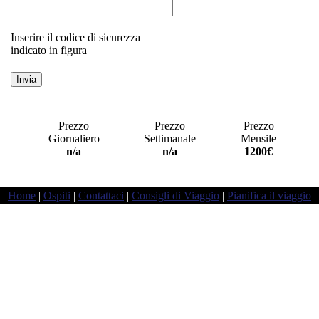
Inserire il codice di sicurezza
indicato in figura
Prezzo
Prezzo
Prezzo
Giornaliero
Settimanale
Mensile
a
n/a
n/a
1200€
Home
|
Ospiti
|
Contattaci
|
Consigli di Viaggio
|
Pianifica il viaggio
|