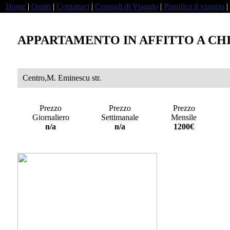
Home
|
Ospiti
|
Contattaci
|
Consigli di Viaggio
|
Pianifica il viaggio
|
APPARTAMENTO IN AFFITTO A CH
Centro,M. Eminescu str.
Prezzo
Prezzo
Prezzo
Giornaliero
Settimanale
Mensile
a
n/a
n/a
1200€