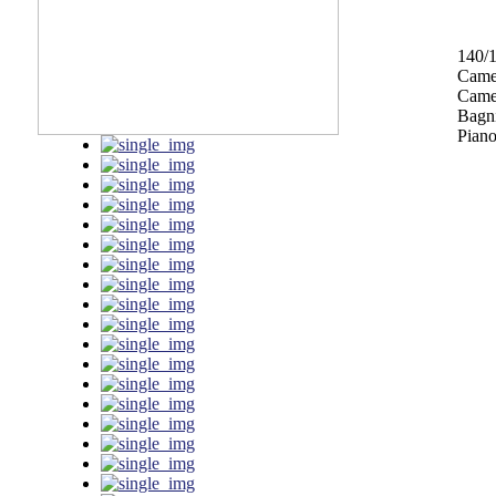
140/
Came
Camer
Bagni
Piano