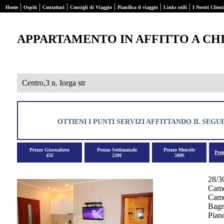
|
|
|
|
|
|
Home
Ospiti
Contattaci
Consigli di Viaggio
Pianifica il viaggio
Links utili
I Nostri Client
APPARTAMENTO IN AFFITTO A CH
Centro,3 n. Iorga str
OTTIENI I PUNTI SERVIZI AFFITTANDO IL SE
Prezzo Giornaliero
Prezzo Settimanale
Prezzo Mensile
Pre
45€
220€
500€
28/3
Came
Camer
Bagn
Pian