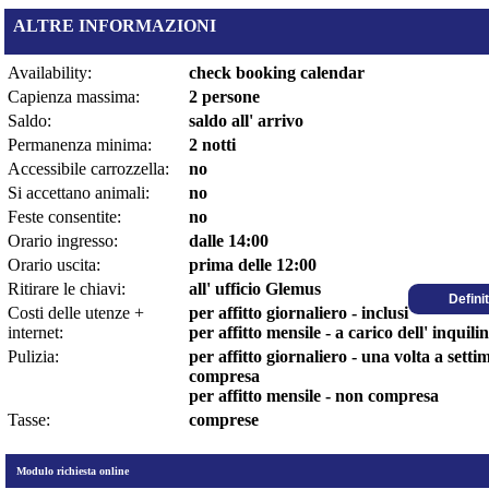
ALTRE INFORMAZIONI
Availability:
check booking calendar
Capienza massima:
2 persone
Saldo:
saldo all' arrivo
Permanenza minima:
2 notti
Accessibile carrozzella:
no
Si accettano animali:
no
Feste consentite:
no
Orario ingresso:
dalle 14:00
Orario uscita:
prima delle 12:00
Ritirare le chiavi:
all' ufficio Glemus
Defini
Costi delle utenze +
per affitto giornaliero - inclusi
internet:
per affitto mensile - a carico dell' inquili
Pulizia:
per affitto giornaliero - una volta a sett
compresa
per affitto mensile - non compresa
Tasse:
comprese
Modulo richiesta online