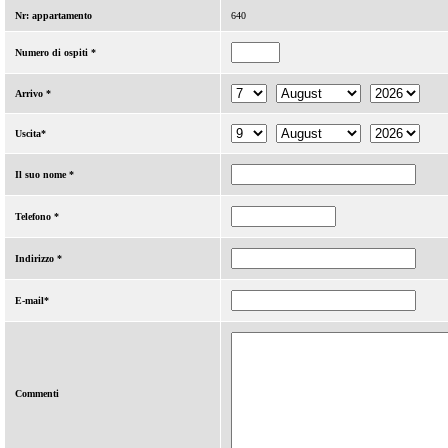
Nr: appartamento
640
Numero di ospiti *
Arrivo *
Uscita*
Il suo nome *
Telefono *
Indirizzo *
E-mail*
Commenti