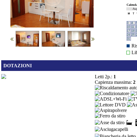
Calenda
Au
M
T
3
4
10
11
17
18
24
25
31
Ri
Li
DOTAZIONI
Letti 2p.:
1
Capienza massima:
2