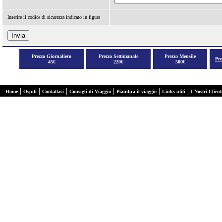
Inserire il codice di sicurezza indicato in figura
Prezzo Giornaliero
Prezzo Settimanale
Prezzo Mensile
Pr
45€
220€
500€
|
|
|
|
|
|
Home
Ospiti
Contattaci
Consigli di Viaggio
Pianifica il viaggio
Links utili
I Nostri Client