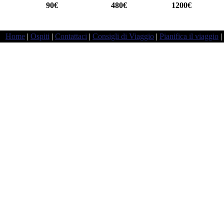
a
90€
480€
1200€
Home
|
Ospiti
|
Contattaci
|
Consigli di Viaggio
|
Pianifica il viaggio
|