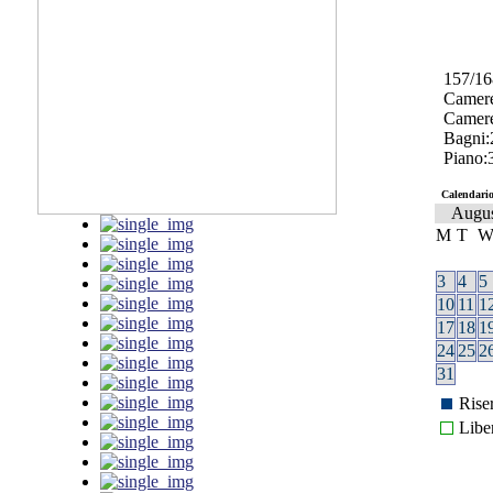
157/1
Camere
Camere 
Bagni:
Piano:
Calendario
Augu
M
T
3
4
5
10
11
1
17
18
1
24
25
2
31
Rise
Libe