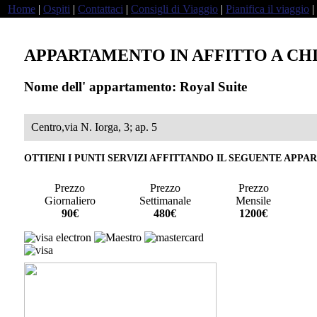
Home
|
Ospiti
|
Contattaci
|
Consigli di Viaggio
|
Pianifica il viaggio
|
APPARTAMENTO IN AFFITTO A CH
Nome dell' appartamento: Royal Suite
Centro,via N. Iorga, 3; ap. 5
OTTIENI I PUNTI SERVIZI AFFITTANDO IL SEGUENTE APP
Prezzo
Prezzo
Prezzo
Giornaliero
Settimanale
Mensile
a
90€
480€
1200€