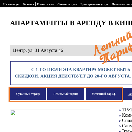
|
|
|
|
|
На главную
Гостевая
Пишите нам
Советы в пути
Бронирование услуг
Полезные ссы
АПАРТАМЕНТЫ В АРЕНДУ В КИ
Центр, ул. 31 Августа 46
С 1-ГО ИЮЛЯ ЭТА КВАРТИРА МОЖЕТ БЫТЬ 
СКИДКОЙ. АКЦИЯ ДЕЙСТВУЕТ ДО 20-ГО АВГУСТА
Суточный тариф
Недельный тариф
Месячный тариф
За
115/
Комн
Спал
Сану
Этаж