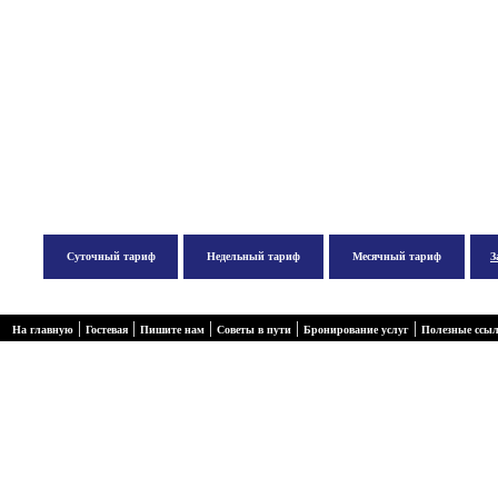
Суточный тариф
Недельный тариф
Месячный тариф
З
|
|
|
|
|
На главную
Гостевая
Пишите нам
Советы в пути
Бронирование услуг
Полезные ссы