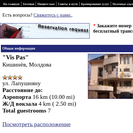
|
|
|
|
|
На главную
Гостевая
Пишите нам
Советы в пути
Бронирование услуг
Полезные ссы
Есть вопросы?
Свяжитесь с нами.
.
*
Закажите номер в
бесплатный транс
Общая информация
"Vis Pas"
Кишинёв, Молдова
ул. Лапушняну
Расстояние до:
Аэропорта
16 km (10.00 mi)
Ж/Д вокзала
4 km ( 2.50 mi)
Total guestrooms
7
Посмотреть расположение