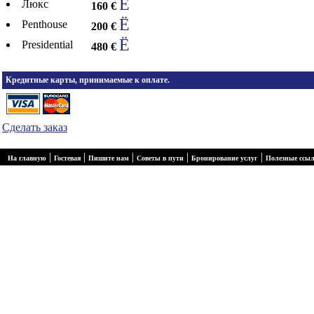
Ë
Люкс
160 €
Ë
Penthouse
200 €
Ë
Presidential
480 €
Кредитные карты, принимаемые к оплате.
Сделать заказ
|
|
|
|
|
На главную
Гостевая
Пишите нам
Советы в пути
Бронирование услуг
Полезные ссы