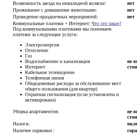
Возможность заезда на инвалидной коляске:
нет
Проживание с домашними животными:
нет
Проведение праздничных мероприятий:
нет
Коммунальные платежи + Интернет:
Что это такое?
Под коммунальными платежами мы понимаем
платежи за следующие услуги:
Электроэнергия
Отопление
Газ
Водоснабжение и канализация
не 
Интернет
сто
Кабельное телевидение
Телефонная линия
Общедомовые расходы за обслуживание мест
общего пользования (для квартир)
Охранная сигнализация (если установлена и
активирована)
Уборка апартаментов:
не в
сто
Налоги:
вкл
Наличие парковки :
гар