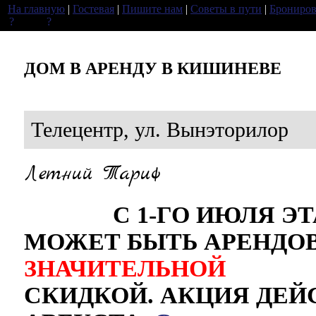
На главную
|
Гостевая
|
Пишите нам
|
Советы в пути
|
Брониров
ДОМ В АРЕНДУ В КИШИНЕВЕ
Телецентр, ул. Вынэторилор
Летний Тариф
С 1-ГО ИЮЛЯ ЭТА
МОЖЕТ БЫТЬ АРЕНДО
ЗНАЧИТЕЛЬНОЙ
СКИДКОЙ. АКЦИЯ ДЕЙС