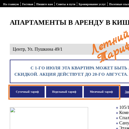
|
|
|
|
|
На главную
Гостевая
Пишите нам
Советы в пути
Бронирование услуг
Полезные ссы
АПАРТАМЕНТЫ В АРЕНДУ В КИ
Центр, Ул. Пушкина 49/1
С 1-ГО ИЮЛЯ ЭТА КВАРТИРА МОЖЕТ БЫТЬ 
СКИДКОЙ. АКЦИЯ ДЕЙСТВУЕТ ДО 20-ГО АВГУСТА
Суточный тариф
Недельный тариф
Месячный тариф
За
105/
Комн
Спал
Сану
Этаж