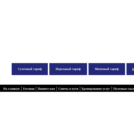
Суточный тариф
Недельный тариф
Месячный тариф
З
|
|
|
|
|
На главную
Гостевая
Пишите нам
Советы в пути
Бронирование услуг
Полезные ссы