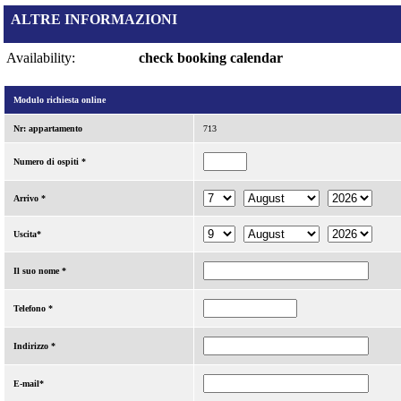
ALTRE INFORMAZIONI
Availability:
check booking calendar
Modulo richiesta online
Nr: appartamento
713
Numero di ospiti *
Arrivo *
Uscita*
Il suo nome *
Telefono *
Indirizzo *
E-mail*