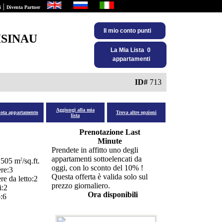
|
i
Diventa Partner
Il mio conto punti
ISINAU
La Mia Lista 0
appartamenti
ID#
713
Aggiungi alla mia
nota appartamento
Trova altre opzioni
lista
Prenotazione Last
Minute
Prendete in affitto uno degli
appartamenti sottoelencati da
1505
m
/sq.ft.
2
oggi, con lo sconto del 10% !
re:3
Questa offerta è valida solo sul
e da letto:2
prezzo giornaliero.
:2
Ora disponibili
:6