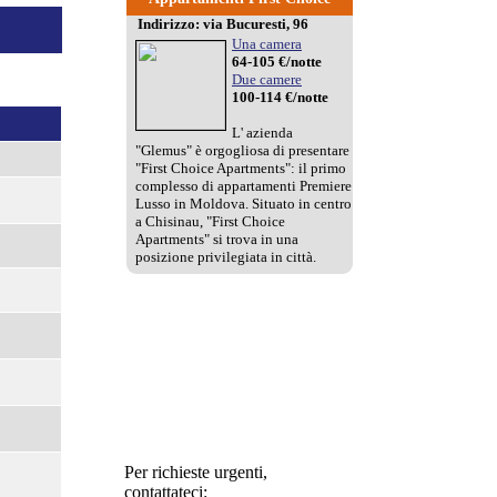
Indirizzo: via Bucuresti, 96
Una camera
64-105 €/notte
Due camere
Royal Suite
100-114 €/notte
Da
69
€/notte
L' azienda
"Glemus" è orgogliosa di presentare
"First Choice Apartments": il primo
complesso di appartamenti Premiere
Lusso in Moldova. Situato in centro
a Chisinau, "First Choice
Apartments" si trova in una
posizione privilegiata in città.
Harmonic Hologram
Da
0
€/notte
Per richieste urgenti,
contattateci: