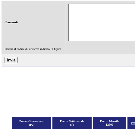
Commenti
Inserire il codice di sicurezza indicato in figura
Prezzo Giornaliero
Prezzo Settimanale
Prezzo Mensile
Pr
n/a
n/a
1250€