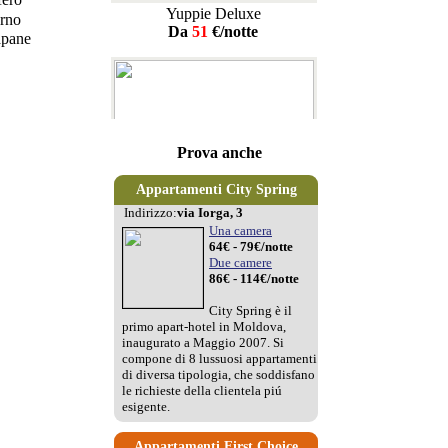
Yuppie Deluxe
Da
51
€/notte
Prova anche
Appartamenti City Spring
Indirizzo:
via Iorga, 3
Una camera
64€ - 79€/notte
Due camere
Spring Holiday
86€ - 114€/notte
Da
31
€/notte
City Spring è il
primo apart-hotel in Moldova,
inaugurato a Maggio 2007. Si
compone di 8 lussuosi appartamenti
di diversa tipologia, che soddisfano
le richieste della clientela piú
esigente.
Appartamenti First Choice