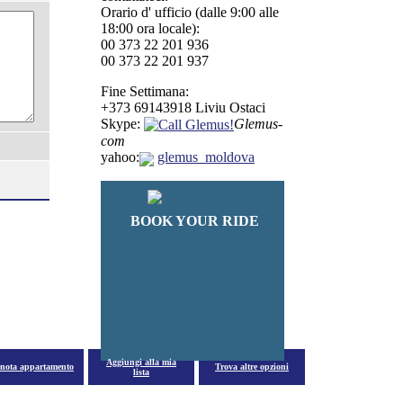
Orario d' ufficio (dalle 9:00 alle
18:00 ora locale):
00 373 22 201 936
00 373 22 201 937
Fine Settimana:
+373 69143918 Liviu Ostaci
Skype:
Glemus-
com
Swallow's nest
yahoo:
glemus_moldova
Da
51
€/notte
BOOK YOUR RIDE
Aggiungi alla mia
enota appartamento
Trova altre opzioni
lista
Da
47
€/notte