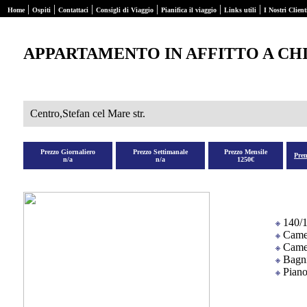
|
|
|
|
|
|
Home
Ospiti
Contattaci
Consigli di Viaggio
Pianifica il viaggio
Links utili
I Nostri Client
APPARTAMENTO IN AFFITTO A CH
Centro,Stefan cel Mare str.
Prezzo Giornaliero
Prezzo Settimanale
Prezzo Mensile
Pre
n/a
n/a
1250€
140/
Came
Camer
Bagni
Piano