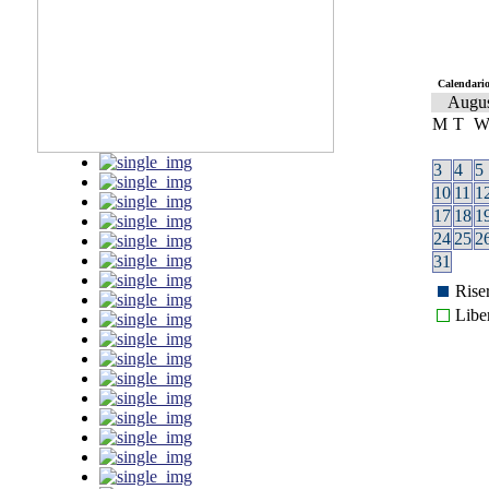
Calendario
Augu
M
T
3
4
5
10
11
1
17
18
1
24
25
2
31
Rise
Libe