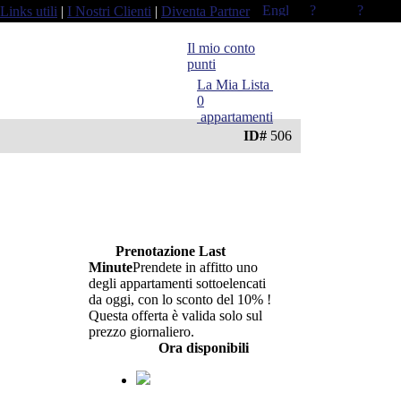
Links utili
|
I Nostri Clienti
|
Diventa Partner
Il mio conto
punti
La Mia Lista
0
appartamenti
ID#
506
Aggiungi alla
Prenota
Trova altre
mia
ppartamento
opzioni
lista
Prenotazione Last
Minute
Prendete in affitto uno
degli appartamenti sottoelencati
da oggi, con lo sconto del 10% !
Questa offerta è valida solo sul
prezzo giornaliero.
Ora disponibili