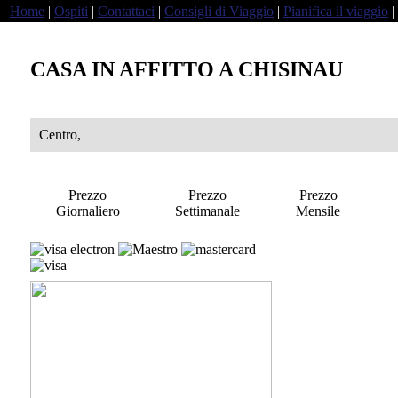
Home
|
Ospiti
|
Contattaci
|
Consigli di Viaggio
|
Pianifica il viaggio
|
CASA IN AFFITTO A CHISINAU
Centro,
Prezzo
Prezzo
Prezzo
Giornaliero
Settimanale
Mensile
a