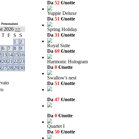
Da
52
€/notte
Yuppie Deluxe
Da
51
€/notte
 Prenotazioni
st
2026
>>
Spring Holiday
Da
31
€/notte
W
T
F
S
S
1
2
Royal Suite
6
7
8
9
Da
69
€/notte
2
13
14
15
16
9
20
21
22
23
Harmonic Hologram
Da
0
€/notte
6
27
28
29
30
Swallow's nest
rvato
Da
51
€/notte
ro
Da
47
€/notte
Da
0
€/notte
Quartet I
Da
50
€/notte