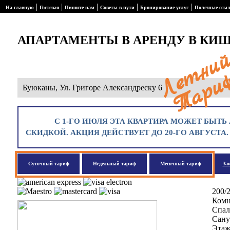
|
|
|
|
|
На главную
Гостевая
Пишите нам
Советы в пути
Бронирование услуг
Полезные ссы
АПАРТАМЕНТЫ В АРЕНДУ В КИ
Буюканы, Ул. Григоре Александреску 6
С 1-ГО ИЮЛЯ ЭТА КВАРТИРА МОЖЕТ БЫТЬ 
СКИДКОЙ. АКЦИЯ ДЕЙСТВУЕТ ДО 20-ГО АВГУСТА
Суточный тариф
Недельный тариф
Месячный тариф
За
200/
Комн
Спал
Сану
Этаж