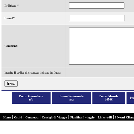
Indirizzo *
E-mail*
Commenti
Inserire il codice di sicurezza indicato in figura
Prezzo Giornaliero
Prezzo Settimanale
Prezzo Mensile
Pr
n/a
n/a
1050€
|
|
|
|
|
|
Home
Ospiti
Contattaci
Consigli di Viaggio
Pianifica il viaggio
Links utili
I Nostri Client