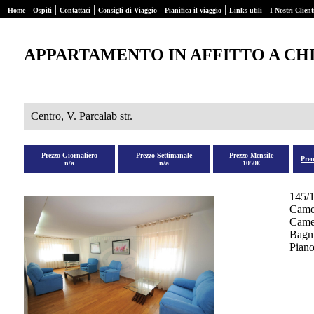
|
|
|
|
|
|
Home
Ospiti
Contattaci
Consigli di Viaggio
Pianifica il viaggio
Links utili
I Nostri Client
APPARTAMENTO IN AFFITTO A CH
Centro, V. Parcalab str.
Prezzo Giornaliero
Prezzo Settimanale
Prezzo Mensile
Pre
n/a
n/a
1050€
145/
Came
Camer
Bagni
Piano