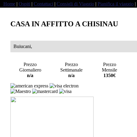
Home
|
Ospiti
|
Contattaci
|
Consigli di Viaggio
|
Pianifica il viaggio
|
CASA IN AFFITTO A CHISINAU
Buiucani,
Prezzo
Prezzo
Prezzo
Giornaliero
Settimanale
Mensile
a
n/a
n/a
1350€