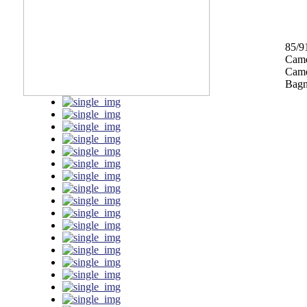
85/9
Came
Camer
Bagn