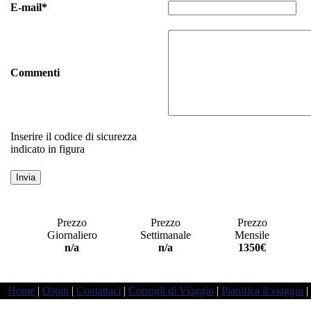
E-mail*
Commenti
Inserire il codice di sicurezza
indicato in figura
Prezzo
Prezzo
Prezzo
Giornaliero
Settimanale
Mensile
a
n/a
n/a
1350€
Home
|
Ospiti
|
Contattaci
|
Consigli di Viaggio
|
Pianifica il viaggio
|