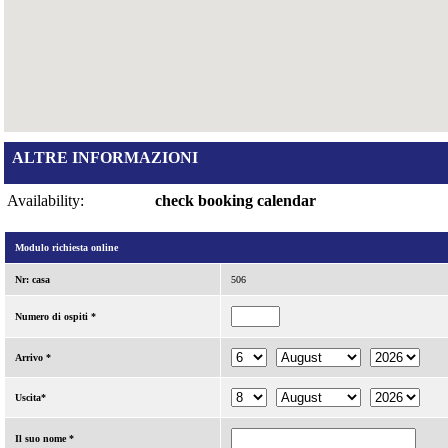
ALTRE INFORMAZIONI
Availability:
check booking calendar
Modulo richiesta online
Nr: casa
506
Numero di ospiti *
Arrivo *
Uscita*
Il suo nome *