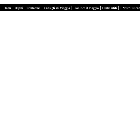
|
|
|
|
|
|
Home
Ospiti
Contattaci
Consigli di Viaggio
Pianifica il viaggio
Links utili
I Nostri Client