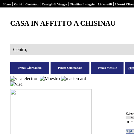
|
|
|
|
|
|
Home
Ospiti
Contattaci
Consigli di Viaggio
Pianifica il viaggio
Links utili
I Nostri Client
CASA IN AFFITTO A CHISINAU
Centro,
Prezzo Giornaliero
Prezzo Settimanale
Prezzo Mensile
Pre
Calen
Au
M
T
3
4