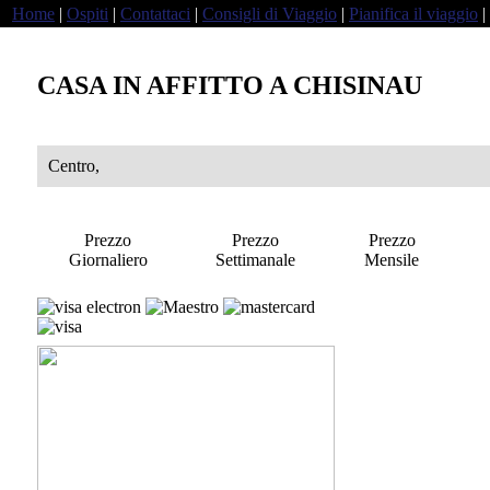
Home
|
Ospiti
|
Contattaci
|
Consigli di Viaggio
|
Pianifica il viaggio
|
CASA IN AFFITTO A CHISINAU
Centro,
Prezzo
Prezzo
Prezzo
Giornaliero
Settimanale
Mensile
a