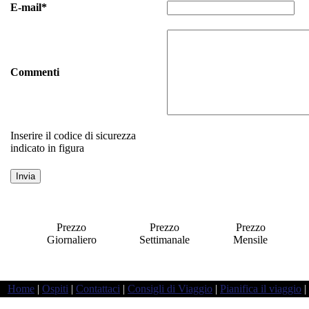
E-mail*
Commenti
Inserire il codice di sicurezza
indicato in figura
Prezzo
Prezzo
Prezzo
Giornaliero
Settimanale
Mensile
a
Home
|
Ospiti
|
Contattaci
|
Consigli di Viaggio
|
Pianifica il viaggio
|