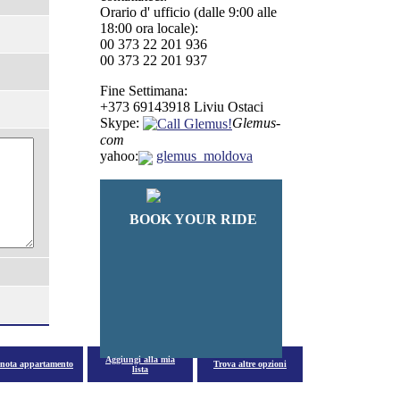
Orario d' ufficio (dalle 9:00 alle
18:00 ora locale):
00 373 22 201 936
00 373 22 201 937
Fine Settimana:
+373 69143918 Liviu Ostaci
Skype:
Glemus-
com
Swallow's nest
yahoo:
glemus_moldova
Da
51
€/notte
BOOK YOUR RIDE
Aggiungi alla mia
enota appartamento
Trova altre opzioni
lista
Da
47
€/notte