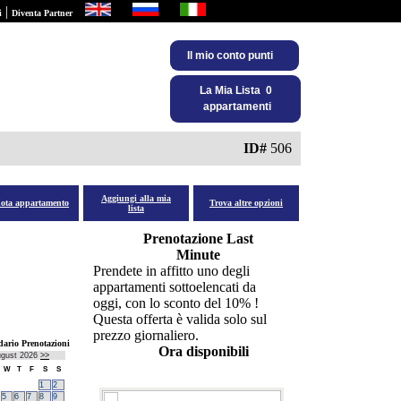
|
i
Diventa Partner
Il mio conto punti
La Mia Lista 0
appartamenti
ID#
506
Aggiungi alla mia
nota appartamento
Trova altre opzioni
lista
Prenotazione Last
Minute
Prendete in affitto uno degli
appartamenti sottoelencati da
oggi, con lo sconto del 10% !
Questa offerta è valida solo sul
prezzo giornaliero.
dario Prenotazioni
Ora disponibili
gust
2026
>>
W
T
F
S
S
1
2
5
6
7
8
9