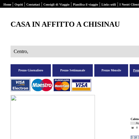
|
|
|
|
|
|
Home
Ospiti
Contattaci
Consigli di Viaggio
Pianifica il viaggio
Links utili
I Nostri Client
CASA IN AFFITTO A CHISINAU
Centro,
Prezzo Giornaliero
Prezzo Settimanale
Prezzo Mensile
Pre
Calen
Au
M
T
3
4