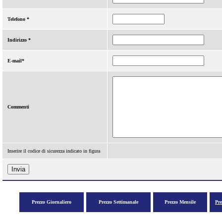
Telefono *
Indirizzo *
E-mail*
Commenti
Inserire il codice di sicurezza indicato in figura
Prezzo Giornaliero
Prezzo Settimanale
Prezzo Mensile
Pr