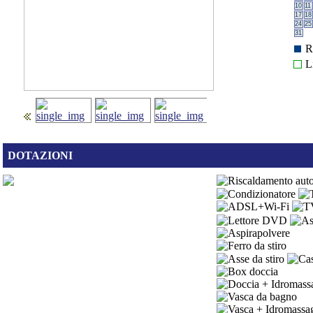
10
11
17
18
24
25
31
R
L
DOTAZIONI