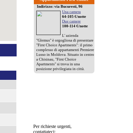
Indirizzo: via Bucuresti, 96
Una camera
64-105 €/notte
Due camere
Royal Suite
100-114 €/notte
Da
69
€/notte
L' azienda
"Glemus" è orgogliosa di presentare
"First Choice Apartments": il primo
complesso di appartamenti Premiere
Lusso in Moldova. Situato in centro
a Chisinau, "First Choice
Apartments" si trova in una
posizione privilegiata in città.
Harmonic Hologram
Da
0
€/notte
Per richieste urgenti,
contattateci: