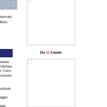
12
13
14
15
16
19
20
21
22
23
26
27
28
29
30
iservato
ibero
Da
52
€/notte