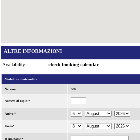
ALTRE INFORMAZIONI
Availability:
check booking calendar
Modulo richiesta online
Nr: casa
506
Numero di ospiti *
Arrivo *
Uscita*
Il suo nome *