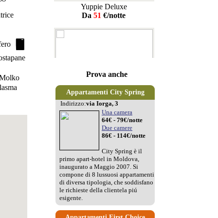
Yuppie Deluxe
Da
51
€/notte
Prova anche
Appartamenti City Spring
Indirizzo:
via Iorga, 3
Una camera
64€ - 79€/notte
Due camere
Spring Holiday
86€ - 114€/notte
Da
31
€/notte
City Spring è il
primo apart-hotel in Moldova,
inaugurato a Maggio 2007. Si
compone di 8 lussuosi appartamenti
di diversa tipologia, che soddisfano
le richieste della clientela piú
esigente.
Appartamenti First Choice