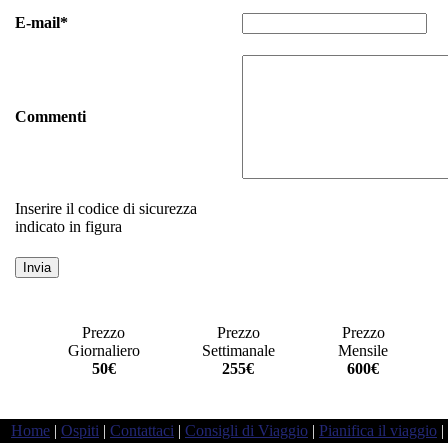
E-mail*
Commenti
Inserire il codice di sicurezza
indicato in figura
Prezzo
Prezzo
Prezzo
Giornaliero
Settimanale
Mensile
a
50€
255€
600€
Home
|
Ospiti
|
Contattaci
|
Consigli di Viaggio
|
Pianifica il viaggio
|