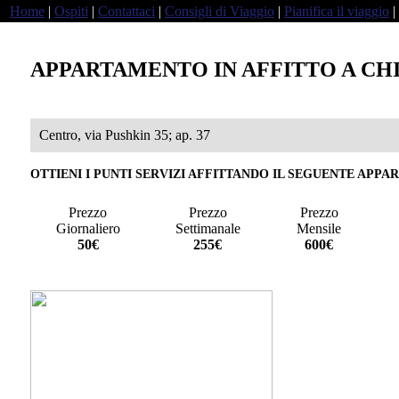
Home
|
Ospiti
|
Contattaci
|
Consigli di Viaggio
|
Pianifica il viaggio
|
APPARTAMENTO IN AFFITTO A CH
Centro, via Pushkin 35; ap. 37
OTTIENI I PUNTI SERVIZI AFFITTANDO IL SEGUENTE APP
Prezzo
Prezzo
Prezzo
Giornaliero
Settimanale
Mensile
a
50€
255€
600€