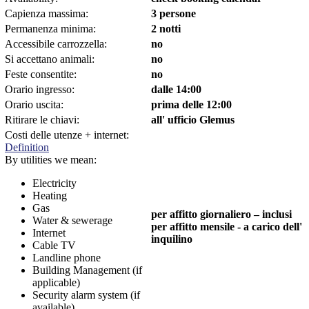
Capienza massima:
3 persone
Permanenza minima:
2 notti
Accessibile carrozzella:
no
Si accettano animali:
no
Feste consentite:
no
Orario ingresso:
dalle 14:00
Orario uscita:
prima delle 12:00
Ritirare le chiavi:
all' ufficio Glemus
Costi delle utenze + internet:
Definition
By utilities we mean:
Electricity
Heating
Gas
per affitto giornaliero – inclusi
Water & sewerage
per affitto mensile - a carico dell'
Internet
inquilino
Cable TV
Landline phone
Building Management (if
applicable)
Security alarm system (if
available)