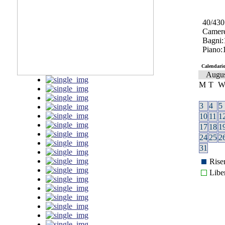
40/43
Camere
Bagni:
Piano:
Calendario
Augu
M
T
3
4
5
10
11
1
17
18
1
24
25
2
31
Rise
Libe