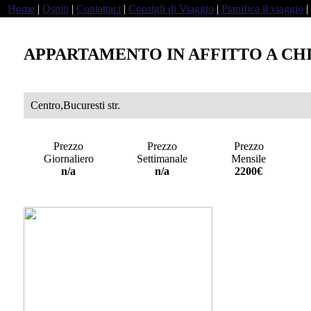
Home
|
Ospiti
|
Contattaci
|
Consigli di Viaggio
|
Pianifica il viaggio
|
APPARTAMENTO IN AFFITTO A CH
Centro,Bucuresti str.
Prezzo
Prezzo
Prezzo
Giornaliero
Settimanale
Mensile
a
n/a
n/a
2200€