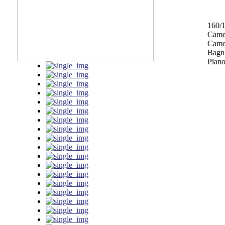
160/
Came
Camer
Bagni
Piano