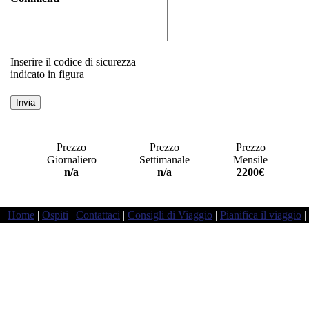
Inserire il codice di sicurezza
indicato in figura
Prezzo
Prezzo
Prezzo
Giornaliero
Settimanale
Mensile
a
n/a
n/a
2200€
Home
|
Ospiti
|
Contattaci
|
Consigli di Viaggio
|
Pianifica il viaggio
|