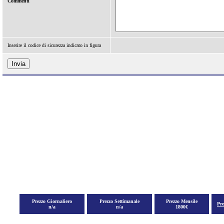
Commenti
Inserire il codice di sicurezza indicato in figura
Prezzo Giornaliero
Prezzo Settimanale
Prezzo Mensile
Pr
n/a
n/a
1800€