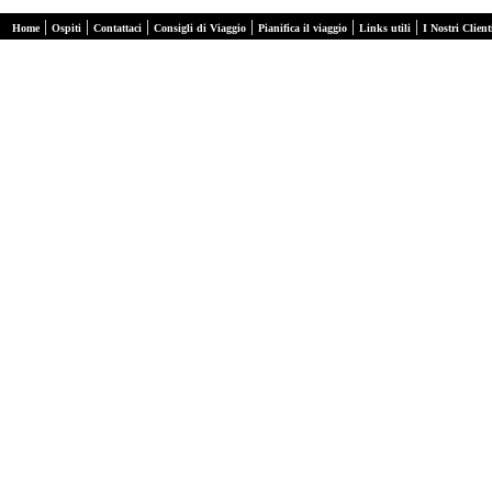
|
|
|
|
|
|
Home
Ospiti
Contattaci
Consigli di Viaggio
Pianifica il viaggio
Links utili
I Nostri Client