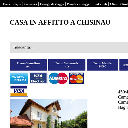
|
|
|
|
|
|
Home
Ospiti
Contattaci
Consigli di Viaggio
Pianifica il viaggio
Links utili
I Nostri Client
CASA IN AFFITTO A CHISINAU
Telecentro,
Prezzo Giornaliero
Prezzo Settimanale
Prezzo Mensile
Pre
n/a
n/a
1800€
450/
Came
Camer
Bagni