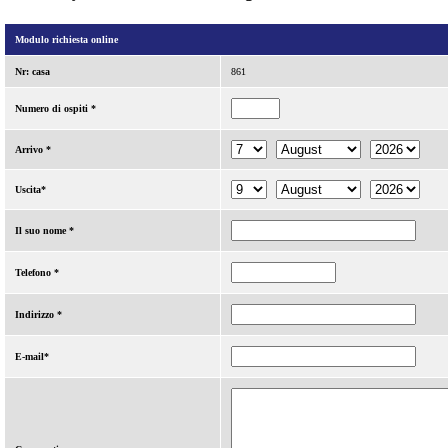
Modulo richiesta online
Nr: casa
861
Numero di ospiti *
Arrivo *
Uscita*
Il suo nome *
Telefono *
Indirizzo *
E-mail*