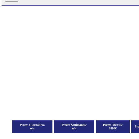
Prezzo Giornaliero
Prezzo Settimanale
Prezzo Mensile
Pr
n/a
n/a
1800€