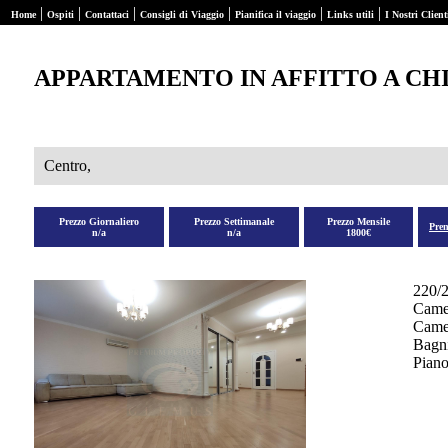
|
|
|
|
|
|
Home
Ospiti
Contattaci
Consigli di Viaggio
Pianifica il viaggio
Links utili
I Nostri Client
APPARTAMENTO IN AFFITTO A CH
Centro,
Prezzo Giornaliero
Prezzo Settimanale
Prezzo Mensile
Pre
n/a
n/a
1800€
220/
Came
Camer
Bagni
Piano