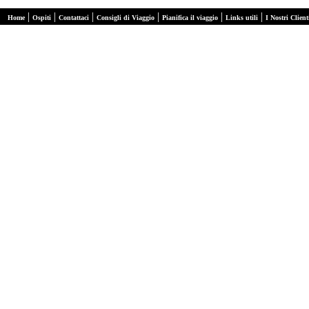
|
|
|
|
|
|
Home
Ospiti
Contattaci
Consigli di Viaggio
Pianifica il viaggio
Links utili
I Nostri Client