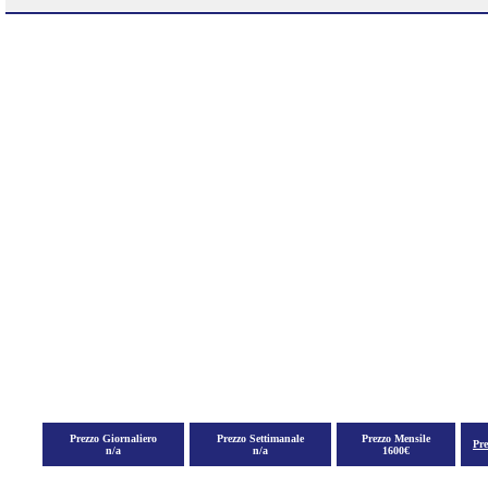
Prezzo Giornaliero
Prezzo Settimanale
Prezzo Mensile
Pr
n/a
n/a
1600€