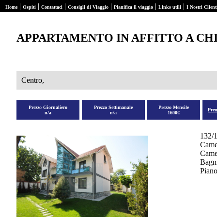
|
|
|
|
|
|
Home
Ospiti
Contattaci
Consigli di Viaggio
Pianifica il viaggio
Links utili
I Nostri Client
APPARTAMENTO IN AFFITTO A CH
Centro,
Prezzo Giornaliero
Prezzo Settimanale
Prezzo Mensile
Pre
n/a
n/a
1600€
132/
Came
Camer
Bagni
Piano