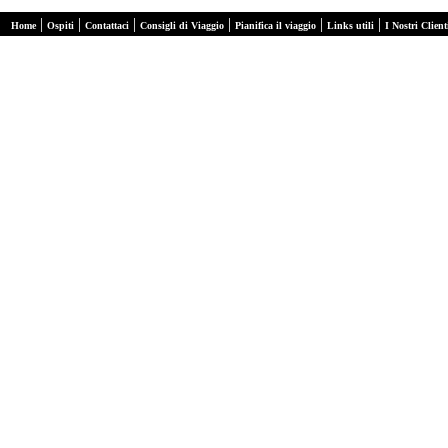
|
|
|
|
|
|
Home
Ospiti
Contattaci
Consigli di Viaggio
Pianifica il viaggio
Links utili
I Nostri Client