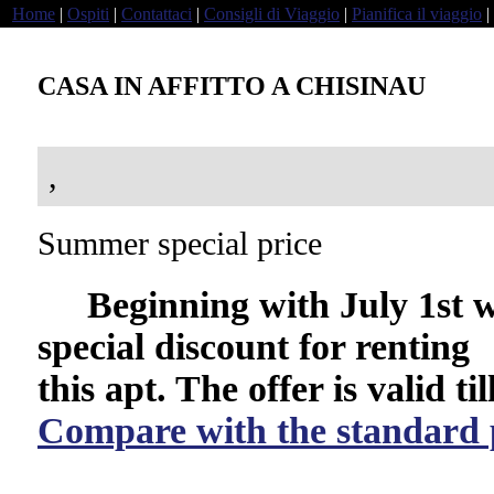
Home
|
Ospiti
|
Contattaci
|
Consigli di Viaggio
|
Pianifica il viaggio
|
CASA IN AFFITTO A CHISINAU
,
Summer special price
Beginning with July 1st we
special discount for renting
this apt. The offer is valid ti
Compare with the standard 