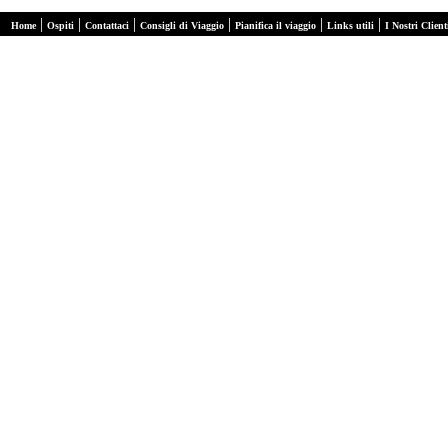
|
|
|
|
|
|
Home
Ospiti
Contattaci
Consigli di Viaggio
Pianifica il viaggio
Links utili
I Nostri Client