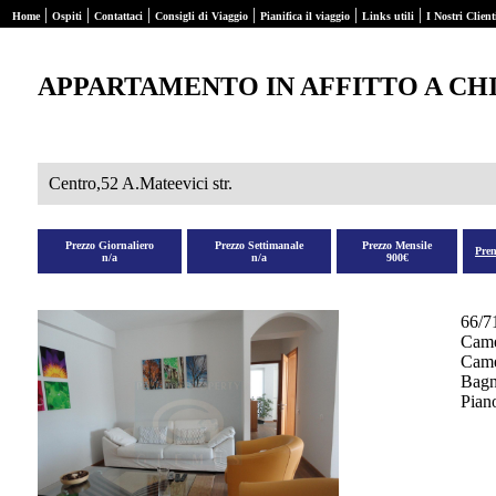
|
|
|
|
|
|
Home
Ospiti
Contattaci
Consigli di Viaggio
Pianifica il viaggio
Links utili
I Nostri Client
APPARTAMENTO IN AFFITTO A CH
Centro,52 A.Mateevici str.
Prezzo Giornaliero
Prezzo Settimanale
Prezzo Mensile
Pre
n/a
n/a
900€
66/7
Came
Camer
Bagn
Pian