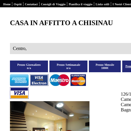
|
|
|
|
|
|
Home
Ospiti
Contattaci
Consigli di Viaggio
Pianifica il viaggio
Links utili
I Nostri Client
CASA IN AFFITTO A CHISINAU
Centro,
Prezzo Giornaliero
Prezzo Settimanale
Prezzo Mensile
Pre
n/a
n/a
1000€
126/
Came
Camer
Bagni