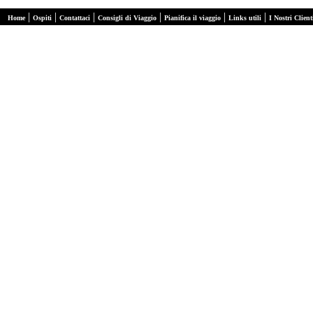
|
|
|
|
|
|
Home
Ospiti
Contattaci
Consigli di Viaggio
Pianifica il viaggio
Links utili
I Nostri Client