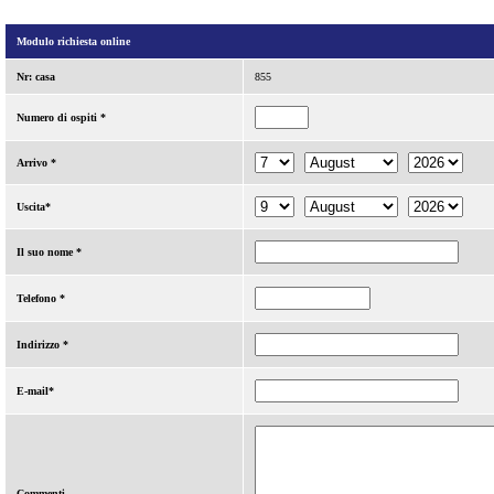
Modulo richiesta online
Nr: casa
855
Numero di ospiti *
Arrivo *
Uscita*
Il suo nome *
Telefono *
Indirizzo *
E-mail*
Commenti