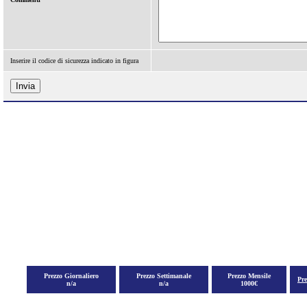
Inserire il codice di sicurezza indicato in figura
Prezzo Giornaliero
Prezzo Settimanale
Prezzo Mensile
Pr
n/a
n/a
1000€