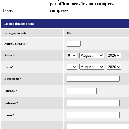
per affitto mensile - non compresa
Tasse:
comprese
Modulo richiesta online
Nr: appartamento
485
Numero di ospiti *
Arrivo *
Uscita*
Il suo nome *
Telefono *
Indirizzo *
E-mail*