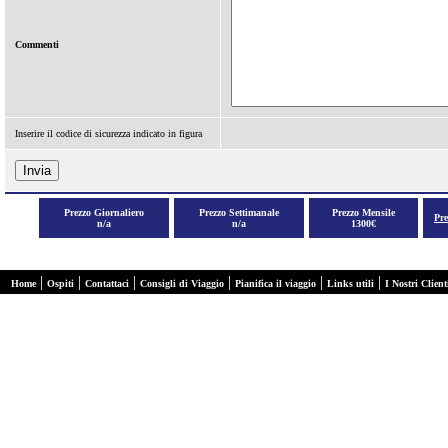
Commenti
Inserire il codice di sicurezza indicato in figura
Prezzo Giornaliero
Prezzo Settimanale
Prezzo Mensile
Pr
n/a
n/a
1300€
|
|
|
|
|
|
Home
Ospiti
Contattaci
Consigli di Viaggio
Pianifica il viaggio
Links utili
I Nostri Client