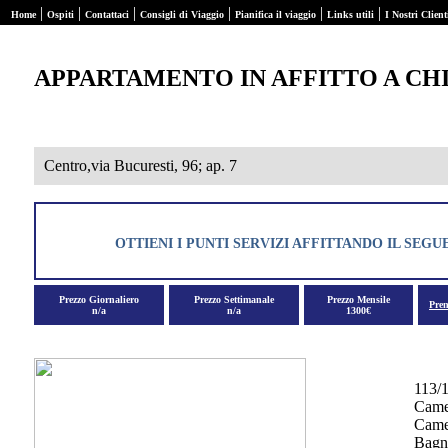
|
|
|
|
|
|
Home
Ospiti
Contattaci
Consigli di Viaggio
Pianifica il viaggio
Links utili
I Nostri Client
APPARTAMENTO IN AFFITTO A CH
Centro,via Bucuresti, 96; ap. 7
OTTIENI I PUNTI SERVIZI AFFITTANDO IL SE
Prezzo Giornaliero
Prezzo Settimanale
Prezzo Mensile
Pre
n/a
n/a
1300€
113/
Came
Camer
Bagn