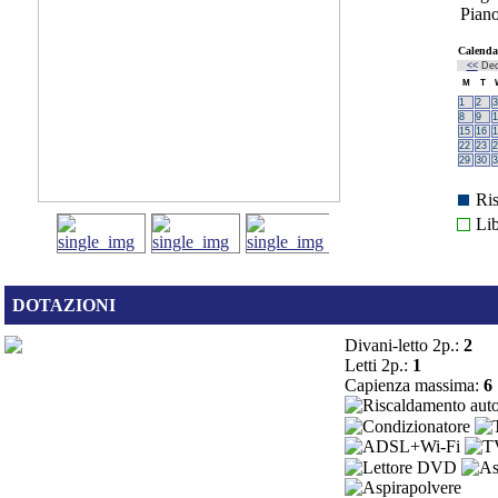
Piano
Calenda
<<
De
M
T
1
2
3
8
9
1
15
16
1
22
23
2
29
30
3
Ris
Li
DOTAZIONI
Divani-letto 2p.:
2
Letti 2p.:
1
Capienza massima:
6