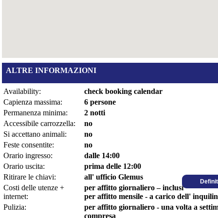
ALTRE INFORMAZIONI
Availability:
check booking calendar
Capienza massima:
6 persone
Permanenza minima:
2 notti
Accessibile carrozzella:
no
Si accettano animali:
no
Feste consentite:
no
Orario ingresso:
dalle 14:00
Orario uscita:
prima delle 12:00
Ritirare le chiavi:
all' ufficio Glemus
Defini
Costi delle utenze +
per affitto giornaliero – inclusi
internet:
per affitto mensile - a carico dell' inquili
Pulizia:
per affitto giornaliero - una volta a sett
compresa