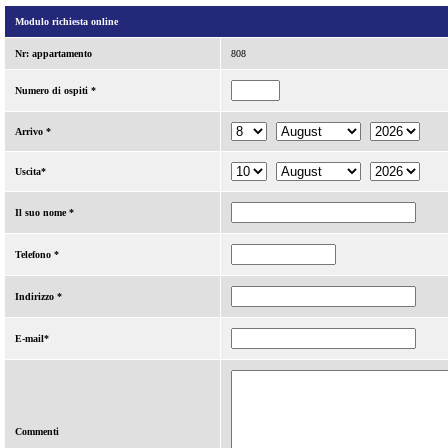
Modulo richiesta online
Nr: appartamento
808
Numero di ospiti *
Arrivo *
Uscita*
Il suo nome *
Telefono *
Indirizzo *
E-mail*
Commenti