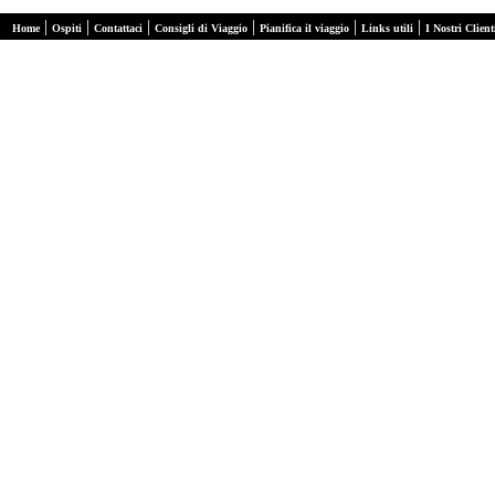
|
|
|
|
|
|
Home
Ospiti
Contattaci
Consigli di Viaggio
Pianifica il viaggio
Links utili
I Nostri Client