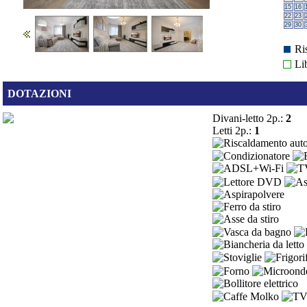
15
16
22
23
29
30
Ri
Li
DOTAZIONI
Divani-letto 2p.:
2
Letti 2p.:
1