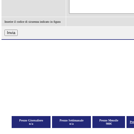
Inserire il codice di sicurezza indicato in figura
Prezzo Giornaliero
Prezzo Settimanale
Prezzo Mensile
Pr
n/a
n/a
900€