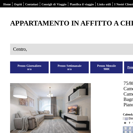
|
|
|
|
|
|
Home
Ospiti
Contattaci
Consigli di Viaggio
Pianifica il viaggio
Links utili
I Nostri Client
APPARTAMENTO IN AFFITTO A CH
Centro,
Prezzo Giornaliero
Prezzo Settimanale
Prezzo Mensile
Pre
n/a
n/a
900€
75/8
Came
Camer
Bagn
Pian
Calenda
<<
De
M
T
1
2
8
9